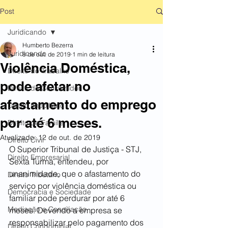
Post
Juridicando
Humberto Bezerra
Juridicando
8 de out. de 2019
1 min de leitura
Violência Doméstica,
Direito do Trabalho
pode afetar no
Direito do Consumidor
afastamento do emprego
Direito Imobiliário
por até 6 meses.
Direito de Família
Atualizado:
12 de out. de 2019
Direito Civil
O Superior Tribunal de Justiça - STJ, 
Direito Empresarial
Sexta Turma, entendeu, por 
unanimidade, que o afastamento do 
Direito Tributário
serviço por violência doméstica ou 
Democracia e Sociedade
familiar pode perdurar por até 6 
Mediação e Conciliação
meses. Devendo a empresa se 
responsabilizar pelo pagamento dos 
Direito Condominial