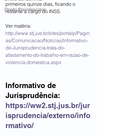
primeiros quinze dias, ficando o 
Direito Previdenciário
restante a cargo do INSS.
Ver matéria:  
http://www.stj.jus.br/sites/portalp/Pagin
as/Comunicacao/Noticias/Informativo-
de-Jurisprudencia-trata-do-
afastamento-do-trabalho-em-razao-de-
violencia-domestica.aspx
Informativo de 
Jurisprudência:  
https://ww2.stj.jus.br/jur
isprudencia/externo/info
rmativo/