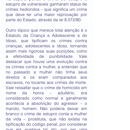
estupro de vulneráveis ganharam status de
crimes hediondos – que significa um crime
que deve ter uma maior reprovação por
parte do Estado, através da lei 8.072/90.
Outro tópico que merece total atenção é o
Estatuto da Criança e Adolescente e do
Idoso, que tipificam os crimes contra
crianças, adolescentes e idoso, tornando
assim mais rigorosa suas punições, como
a efetividade de punibilidade. Vale
destacar que houve uma evolução contra
os crimes contra a mulher, a entender que
no passado a mulher não tinha seus
direitos e os eram comparados aos
escravos, no tocante aos crimes de morte.
Vale ressaltar que o crime de homicídio em
nome da honra – adultério, era
considerado como normal e geralmente
acontecia a absolvição do agressor – o
marido, homem. Não poderia deixar em
branco o crime de estupro conta a mulher
da vida – prostituta, que não existia na
tipificação do código penal, por considerar
que ela aceitava tal ato, por ser uma