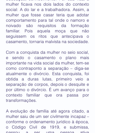
mulher ficava nos dois lados do contexto
social: A do lar e a trabalhadora. Assim, a
mulher que fosse casar teria que adotar
comportamento para tal onde o namoro e
noivado são requisitos da formação
familiar. Pois aquela moça que não
seguissem os ritos que antecipava o
casamento, tornaria malvista na sociedade.
Com a conquista da mulher no seio social,
e sendo o casamento o plano mais
importante na vida social da mulher, tem-se
como contraponto a separação – diga-se
atualmente o divórcio. Esta conquista, foi
obtida a duras lutas, primeiro veio a
separação de corpos, depois o desquite e
por último o divórcio. É um avanço para o
contexto familiar que ora passa por
transformações.
A evolução de família até agora citado, a
mulher saiu de um ser civilmente incapaz –
conforme o ordenamento jurídico à época,
o Código Civil de 1919, e submissa,
passou a ser uma pessoa ativa