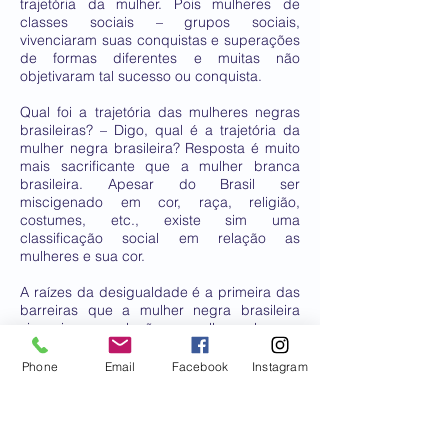
trajetória da mulher. Pois mulheres de
classes sociais – grupos sociais,
vivenciaram suas conquistas e superações
de formas diferentes e muitas não
objetivaram tal sucesso ou conquista.
Qual foi a trajetória das mulheres negras
brasileiras? – Digo, qual é a trajetória da
mulher negra brasileira? Resposta é muito
mais sacrificante que a mulher branca
brasileira. Apesar do Brasil ser
miscigenado em cor, raça, religião,
costumes, etc., existe sim uma
classificação social em relação as
mulheres e sua cor.
A raízes da desigualdade é a primeira das
barreiras que a mulher negra brasileira
vivenciou em relação as mulheres branca
da elite social – período este que
compreendeu da escravidão até o início
Phone
Email
Facebook
Instagram
do século XX. O desabrochar de um novo
período – século, as mulheres negras
ficaram subservientes à ascensão social.
As negras brasileiras, ficaram nos