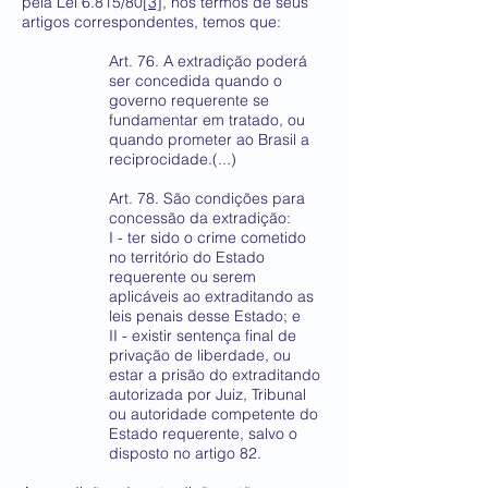
pela Lei 6.815/80
[3]
, nos termos de seus
artigos correspondentes, temos que:
Art. 76. A extradição poderá
ser concedida quando o
governo requerente se
fundamentar em tratado, ou
quando prometer ao Brasil a
reciprocidade.(...)
Art. 78. São condições para
concessão da extradição:
I - ter sido o crime cometido
no território do Estado
requerente ou serem
aplicáveis ao extraditando as
leis penais desse Estado; e
II - existir sentença final de
privação de liberdade, ou
estar a prisão do extraditando
autorizada por Juiz, Tribunal
ou autoridade competente do
Estado requerente, salvo o
disposto no artigo 82.