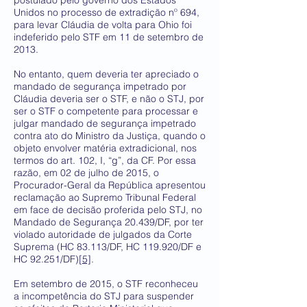
postulado pelo governo dos Estados
Unidos no processo de extradição nº 694,
para levar Cláudia de volta para Ohio foi
indeferido pelo STF em 11 de setembro de
2013.
No entanto, quem deveria ter apreciado o
mandado de segurança impetrado por
Cláudia deveria ser o STF, e não o STJ, por
ser o STF o competente para processar e
julgar mandado de segurança impetrado
contra ato do Ministro da Justiça, quando o
objeto envolver matéria extradicional, nos
termos do art. 102, I, “g”, da CF. Por essa
razão, em 02 de julho de 2015, o
Procurador-Geral da República apresentou
reclamação ao Supremo Tribunal Federal
em face de decisão proferida pelo STJ, no
Mandado de Segurança 20.439/DF, por ter
violado autoridade de julgados da Corte
Suprema (HC 83.113/DF, HC 119.920/DF e
HC 92.251/DF)
[5]
.
Em setembro de 2015, o STF reconheceu
a incompetência do STJ para suspender