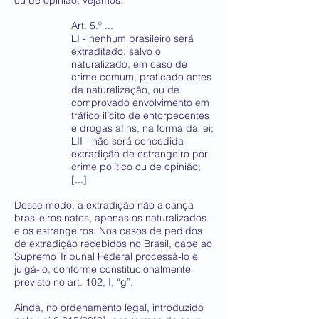
ou de opinião, vejamos:
Art. 5.º ...
LI - nenhum brasileiro será
extraditado, salvo o
naturalizado, em caso de
crime comum, praticado antes
da naturalização, ou de
comprovado envolvimento em
tráfico ilícito de entorpecentes
e drogas afins, na forma da lei;
LII - não será concedida
extradição de estrangeiro por
crime político ou de opinião;
[...]
Desse modo, a extradição não alcança
brasileiros natos, apenas os naturalizados
e os estrangeiros. Nos casos de pedidos
de extradição recebidos no Brasil, cabe ao
Supremo Tribunal Federal processá-lo e
julgá-lo, conforme constitucionalmente
previsto no art. 102, I, “g”.
Ainda, no ordenamento legal, introduzido