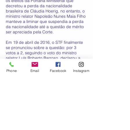
os efeitos da Portaria Ministerial que
decretou a perda da nacionalidade
brasileira de Cláudia Hoerig, no entanto, o
ministro relator Napoleão Nunes Maia Filho
manteve a liminar que suspendia a perda
da nacionalidade até a questão de mérito
ser apreciada pela Corte.
Em 19 de abril de 2016, o STF finalmente
se pronunciou sobre a questão: por 3
votos a 2, seguindo o voto do ministro
relator Luís Roberto Barroso, declarou a
perda da nacionalidade brasileira de
Cláudia Cristina Sobral Hoerig, por
Phone
Email
Facebook
Instagram
entender que a naturalização norte-
americana dela foi um ato voluntário, pois
ela poderia exercer direitos civis nos
Estados Unidos, sem precisar tornar-se
sua nacional, haja vista que a ela foi
concedido o visto permanente norte-
americano, conhecido por green card. O
ministro ainda argumentou que a tentativa
de resgatar a nacionalidade brasileira é
ato de má-fé, com o objetivo de evitar
processo criminal. O STF entendeu que