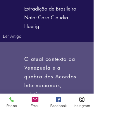
Extradição de Brasileiro
Nato: Caso Cláudia
Hoerig.
L
er Artigo
O atual contexto da
Venezuela e a
quebra dos Acordos
Internacionais,
relativos aos
Direitos Humanos no
Phone
Email
Facebook
Instagram
âmbito do
MERCOSUL.
L
er artigo