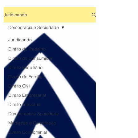
Juridicando
Democracia e Sociedade
Juridicando
Direito do Trabalho
Direito do Consumidor
Direito Imobiliário
Direito de Família
Direito Civil
Direito Empresarial
Direito Tributário
Democracia e Sociedade
Mediação e Conciliação
Direito Condominial