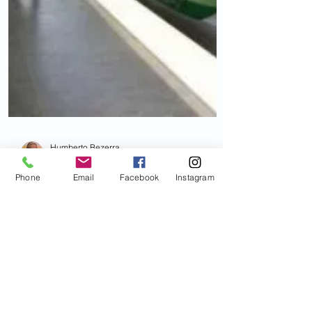
Phone
Email
Facebook
Instagram
Humberto Bezerra
11 de jul. de 2019
1 min de leitura
Comissões da OAB/CE
cobram funcionamento de
elevadores nas estações do