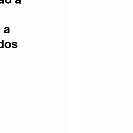
 
 a 
dos