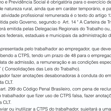
ho e Previdência Social é obrigatória para o exercício d
e natureza rural, ainda que em caráter temporário, e pa
 atividade profissional remunerada é o texto do artigo 1
tida pelo Governo, segundo o  Art. 14 " A Carteira de T
será emitida pelas Delegacias Regionais do Trabalho ou
os federais, estaduais e municipais da administração di
presentada pelo trabalhador ao empregador, que deve
ebendo a CTPS, tendo um prazo de 48 para o empregado
data de admissão, a remuneração e as condições especi
LT ( Consolidações das Leis do Trabalho).
ador fazer anotações desabonadoras à conduta do e
da CLT.
art. 299 do Código Penal Brasileiro, com pena de reclu
o trabalhador que fizer uso de CTPS falsa, fazer anotaç
a CLT.
iar ou inutilizar a CTPS do trabalhador, sujeitará a uma