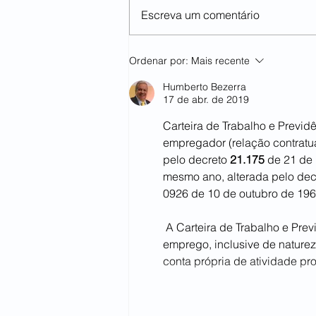
Escreva um comentário
Violência Doméstica, pode
Ordenar por:
Mais recente
afetar no afastamento do
emprego por até 6 meses.
Humberto Bezerra
17 de abr. de 2019
Carteira de Trabalho e Previdê
empregador (relação contratual
pelo decreto
 21.175
 de 21 de
mesmo ano, alterada pelo decr
0926 de 10 de outubro de 1969,
 A Carteira de Trabalho e Previdência Social é obrigatória para o exercício de qualquer 
emprego, inclusive de natureza
conta própria de atividade pr