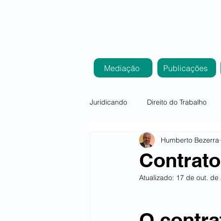
Mediação
Publicações
Juridicando
Direito do Trabalho
Humberto Bezerra
Direito Empresarial
Direito Tri
Contrato
Atualizado:
17 de out. de
Direito Previdenciário
O contra