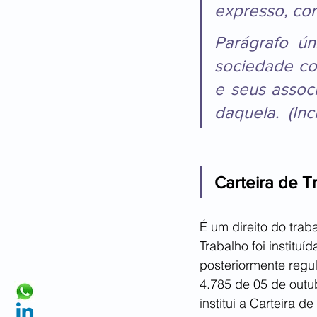
expresso, co
Parágrafo ún
sociedade coo
e seus assoc
daquela.  (Inc
Carteira de T
É um direito do trab
Trabalho foi institu
posteriormente regu
4.785 de 05 de outu
institui a Carteira d