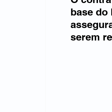
base do D
assegura
serem r