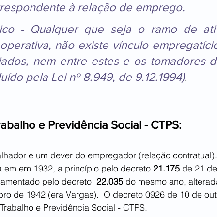
rrespondente à relação de emprego.
ico - Qualquer que seja o ramo de ati
perativa, não existe vínculo empregatício
iados, nem entre estes e os tomadores de
luído pela Lei nº 8.949, de 9.12.1994)
.
rabalho e Previdência Social - CTPS:
alhador e um dever do empregador (relação contratual).
ída em em 1932, a princípio pelo decreto
 21.175
 de 21 de
lamentado pelo decreto  
22.035
 do mesmo ano, alterad
bro de 1942 (era Vargas).  O decreto 0926 de 10 de out
e Trabalho e Previdência Social - CTPS.  