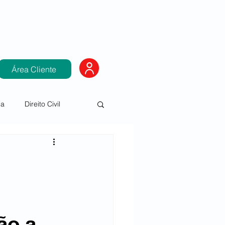
Área Cliente
ia
Direito Civil
Direito Condominial
ão a 