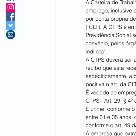
A Carteira de Trabal
emprego, inclusive d
por conta própria de
( CLT). A CTPS é emi
Previdência Social 
convênio, pelos órgã
indireta". 
A CTPS deverá ser a
recibo que esta rec
especificamente, a 
positiva o art. da C
É vedado ao empreg
CTPS - Art. 29, § 4º 
É crime, conforme o 
entre 01 e 05 anos, 
conforme o art. 49 d
A empresa que extrav