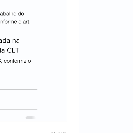
rabalho do 
nforme o art. 
ada na 
 da CLT
, conforme o 