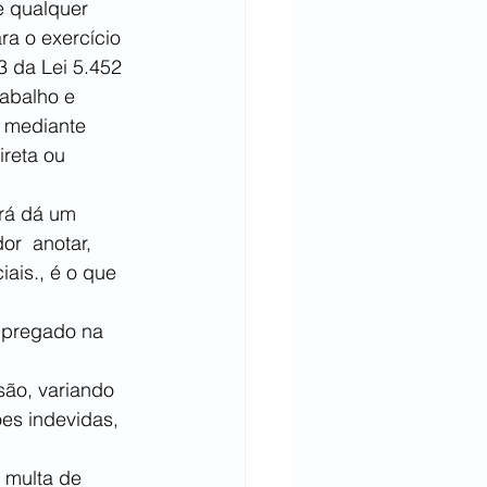
e qualquer 
ra o exercício 
3 da Lei 5.452 
rabalho e 
, mediante 
reta ou 
rá dá um 
r  anotar, 
ais., é o que 
mpregado na 
são, variando 
ões indevidas, 
 multa de 