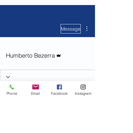
More actions
Message
Admin
Humberto Bezerra
Phone
Email
Facebook
Instagram